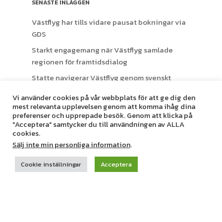
SENASTE INLÄGGEN
Västflyg har tills vidare pausat bokningar via
GDS
Starkt engagemang när Västflyg samlade
regionen för framtidsdialog
Statte navigerar Västflyg genom svenskt
luftrum
Vi använder cookies på vår webbplats för att ge dig den
Res med företaget till Sälen-Trysil
mest relevanta upplevelsen genom att komma ihåg dina
preferenser och upprepade besök. Genom att klicka på
Pressmeddelande: Ny flyglinje mellan Växjö
"Acceptera" samtycker du till användningen av ALLA
Småland Airport och Scandinavian Mountains
cookies.
Airport i Sälen
Sälj inte min personliga information
.
Cookie inställningar
Acceptera
SENASTE KOMMENTARER