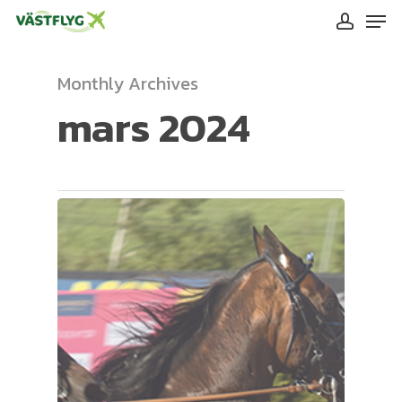
Skip
Men
to
accoun
main
content
Monthly Archives
mars 2024