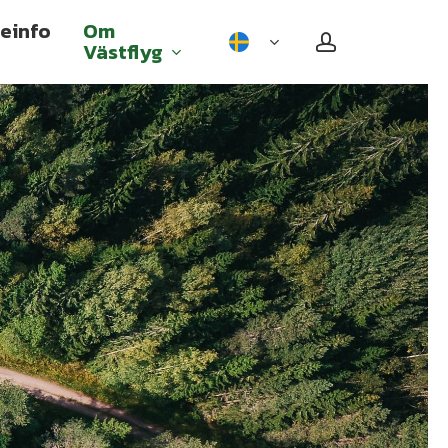
einfo
Om
account
Västflyg
Incheckat bagage
Handbagage
Sportutrustning och annat
specialbagage
Resa med nedsatt rörlighet
Gravid och flyga
Ensamåkande barn