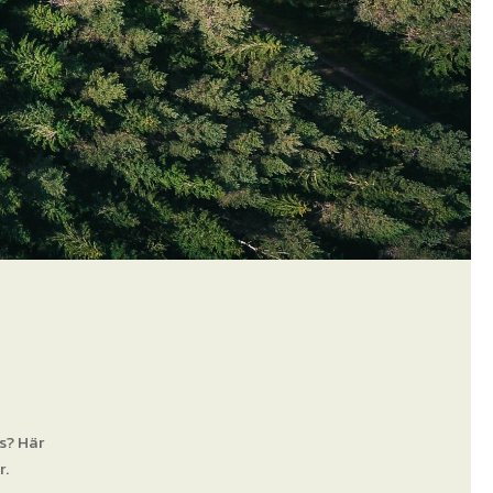
s? Här
r.