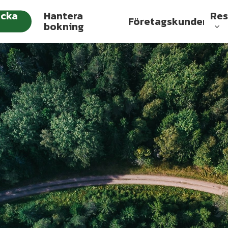
cka
Hantera
Res
Företagskunder
bokning