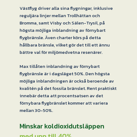
Västflyg driver alla sina flygningar, inklusive
reguljära linjer mellan Trollhättan och
Bromma, samt Visby och Sälen-Trysil, på
högsta möjliga inblandning av förnybart
flygbränsle. Även charter körs på detta
hållbara bränsle, vilket gör det till ett ännu
bättre val för miljömedvetna resenärer.
Max tillåten inblandning av förnybart
flygbränsle är i dagsläget 50%. Den högsta
möjliga inblandningen är också beroende av
kvalitén på det fossila bränslet. Rent praktiskt
innebär detta att procentsatsen av det
förnybara flygbränslet kommer att variera
mellan 30-50%.
Minskar koldioxidutsläppen
med upp till 40%