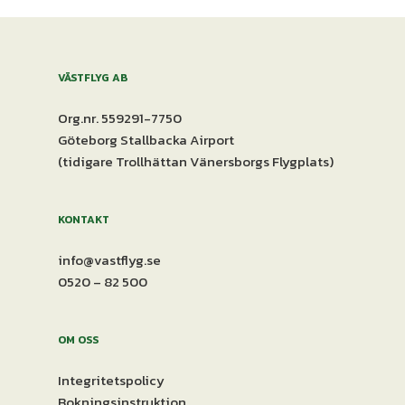
VÄSTFLYG AB
Org.nr. 559291-7750
Göteborg Stallbacka Airport
(tidigare Trollhättan Vänersborgs Flygplats)
KONTAKT
info@vastflyg.se
0520 – 82 500
OM OSS
Integritetspolicy
Bokningsinstruktion