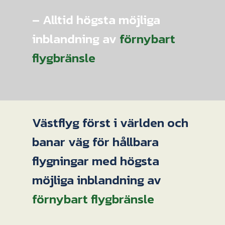
– Alltid högsta möjliga
inblandning av
förnybart
flygbränsle
Västflyg först i världen och
banar väg för hållbara
flygningar med högsta
möjliga inblandning av
förnybart flygbränsle