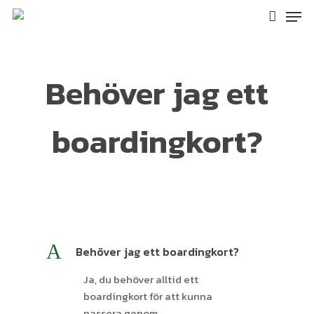
Skip
Men
to
accoun
main
content
Behöver jag ett
boardingkort?
A
Behöver jag ett boardingkort?
Ja, du behöver alltid ett
boardingkort för att kunna
passera genom