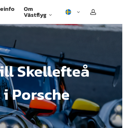
einfo
Om
account
Västflyg
ill Skellefteå
Incheckat bagage
Handbagage
 i Porsche
Sportutrustning och annat
specialbagage
Resa med nedsatt rörlighet
Gravid och flyga
Ensamåkande barn