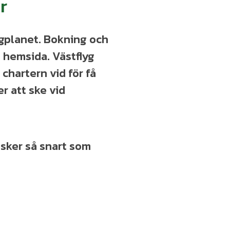
r
lygplanet. Bokning och
s hemsida. Västflyg
 chartern vid för få
r att ske vid
 sker så snart som