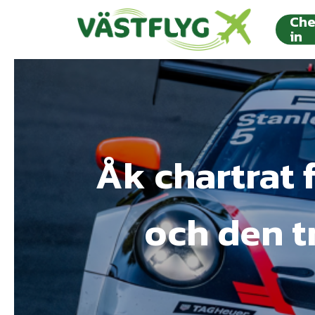
Skip
Che
to
in
main
content
Åk chartrat f
och den t