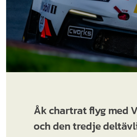
Åk chartrat flyg med Vä
och den tredje deltävl