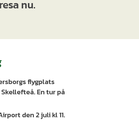
resa nu.
g
ersborgs flygplats
l Skellefteå. En tur på
rport den 2 juli kl 11.